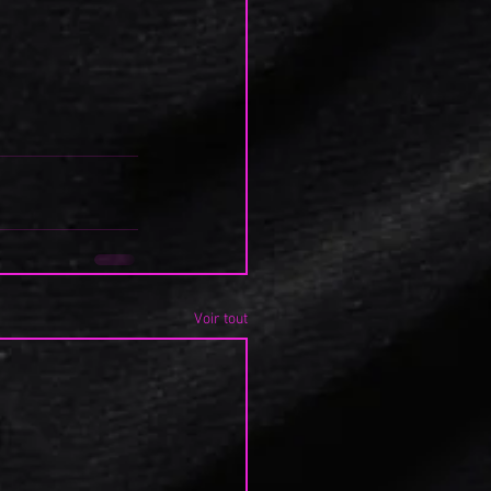
Voir tout