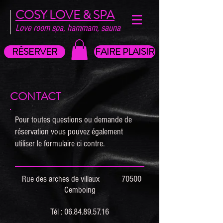
COSY LOVE & SPA
Love room spa, hammam, sauna
RÉSERVER
FAIRE PLAISIR
CONTACT
Pour toutes questions ou demande de
réservation vous pouvez également
utiliser le formulaire ci contre.
Rue des arches de villaux 70500
Cemboing
Tél :
06.84.89.57.16