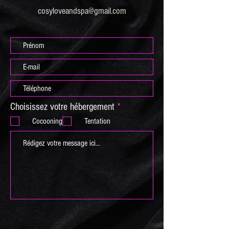
cosyloveandspa@gmail.com
O
Choisissez votre hébergement
*
b
Cocooning
Tentation
l
i
g
a
t
o
i
r
e