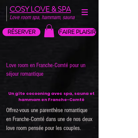
COSY LOVE & SPA
Love room spa, hammam, sauna
RÉSERVER
FAIRE PLAISIR
Love room en Franche-Comté pour un
séjour romantique
Un gîte cocooning avec spa, sauna et
hammam en Franche-Comté
Offrez-vous une parenthèse romantique
en Franche-Comté dans une de nos deux
love room pensée pour les couples.